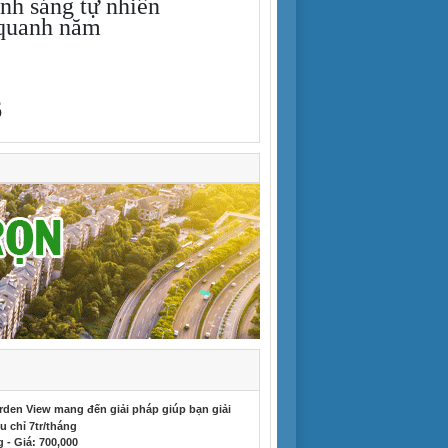
ánh sáng tự nhiên
 quanh năm
6
den View mang đến giải pháp giúp bạn giải
 chỉ 7tr/tháng
- Giá: 700,000