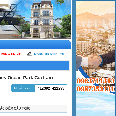
ĐĂNG TIN VIP
ĐĂNG TIN MIỄN PHÍ
mes Ocean Park Gia Lâm
#12392_422293
Mã số tài sản:
ẶC ĐIỂM CẤU TRÚC