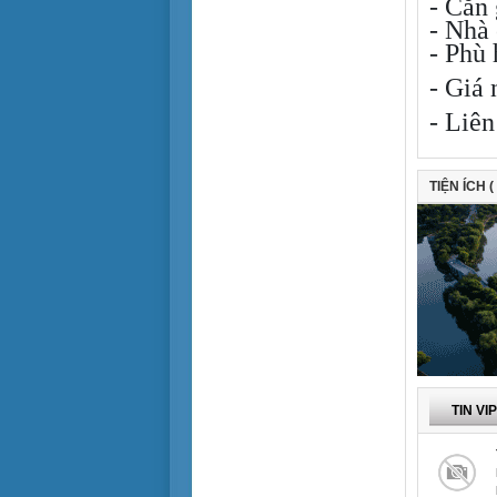
- Căn 
> 30 tỷ
Tiện để ở
- Nhà 
Tiện làm văn phòng
- Phù 
Tiện cho sản xuất
- Giá 
Cho sinh viên thuê
- Liê
TIỆN ÍCH (
TIN VI