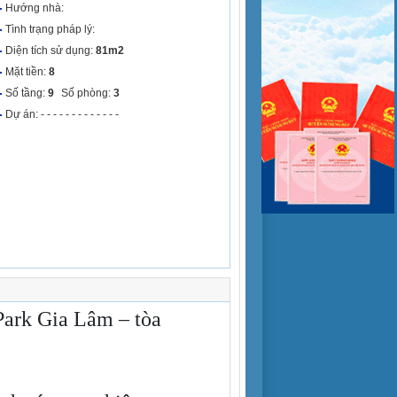
Hướng nhà:
Tình trạng pháp lý:
Diện tích sử dụng:
81m2
Mặt tiền:
8
Số tầng:
9
Số phòng:
3
Dự án: - - - - - - - - - - - - -
Park Gia Lâm – tòa