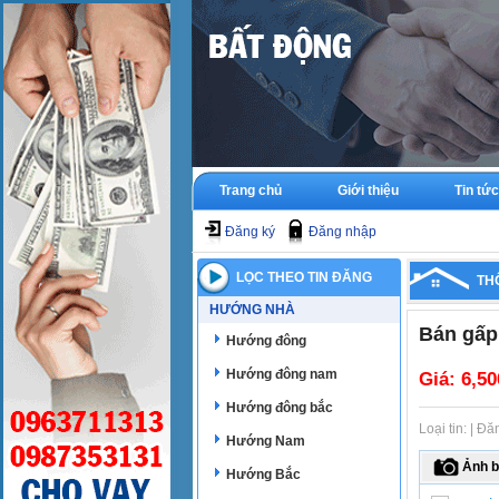
Trang chủ
Giới thiệu
Tin tức
Đăng ký
Đăng nhập
LỌC THEO TIN ĐĂNG
TH
HƯỚNG NHÀ
Bán gấp
Hướng đông
Hướng đông nam
Giá:
6,50
Hướng đông bắc
Loại tin: | Đ
Hướng Nam
Ảnh b
Hướng Bắc