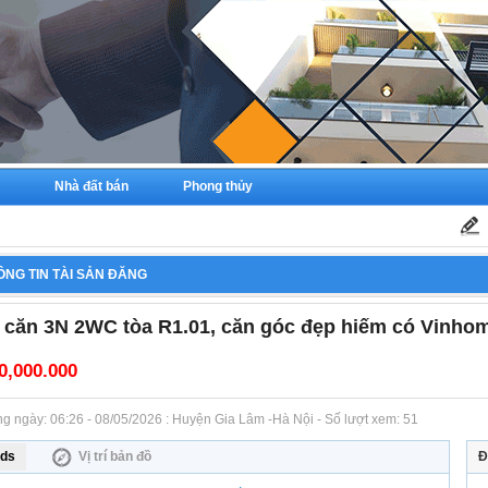
Nhà đất bán
Phong thủy
ÔNG TIN TÀI SẢN ĐĂNG
 căn 3N 2WC tòa R1.01, căn góc đẹp hiếm có Vinho
0,000.000
ăng ngày: 06:26 - 08/05/2026 : Huyện Gia Lâm -Hà Nội - Số lượt xem: 51
ds
Vị trí bản đồ
Đ