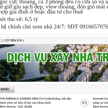
góc cực thoáng, cả 3 phòng đều có cửa sổ và 
ở giữ gìn sạch đẹp, view thoáng, đón gió mát
hợp gia đình ở hoặc đầu tư cho thuê
nét thu về: 6,5 tỷ
n hệ chính chủ xem nhà 24/7:
SĐT 091665707
CÓ TIỆN ÍCH )
P KHÁC
THE EMERALD GARDEN VIEW Chỉ 9 triệu/tháng, bắt đầu
Emerald Gar
hành trình sở hữu tổ ấm của riêng mình
pháp sở hửu
Bình Dương - Giá: 35,000
Bình Dương 