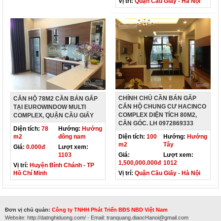
Vị trí:
Quận Cầu Giấy - Hà Nội
CHÍNH CHỦ CẦN BÁN GẤP
CĂN HỘ 78M2 CẦN BÁN GẤP
CĂN HỘ CHUNG CƯ HACINCO
TẠI EUROWINDOW MULTI
COMPLEX DIỆN TÍCH 80M2,
COMPLEX, QUẬN CẦU GIẤY
CĂN GÓC. LH 0972869333
Diện tích:
78
Hướng:
Hướng
m2
đông nam
Diện tích:
100
Hướng:
Hướng
m2
Tây
Giá:
0.000đ
Lượt xem:
1103
Giá:
Lượt xem:
1,500,000.000đ
1012
Vị trí:
Huyện Bình Chánh - TP
Hồ Chí Minh
Vị trí:
Quận Cầu Giấy - Hà Nội
Đơn vị chủ quản:
Công ty TNHH Phát Triển BĐS NBD Việt Nam
Website: http://datnghiduong.com/ - Email: tranquang.diaocHanoi@gmail.com