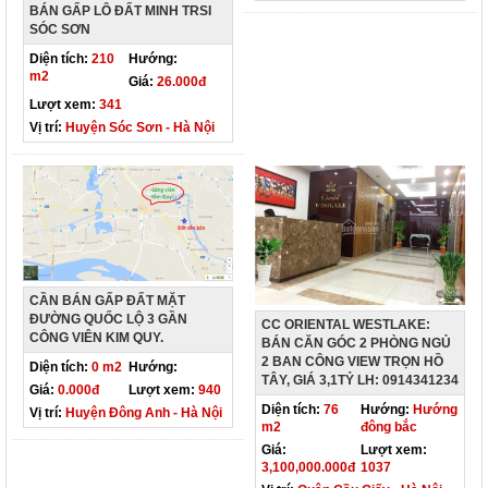
BÁN GẤP LÔ ĐẤT MINH TRSI
SÓC SƠN
Diện tích:
210
Hướng:
m2
Giá:
26.000đ
Lượt xem:
341
Vị trí:
Huyện Sóc Sơn - Hà Nội
CẦN BÁN GẤP ĐẤT MẶT
ĐƯỜNG QUỐC LỘ 3 GẦN
CC ORIENTAL WESTLAKE:
CÔNG VIÊN KIM QUY.
BÁN CĂN GÓC 2 PHÒNG NGỦ
2 BAN CÔNG VIEW TRỌN HỒ
Diện tích:
0 m2
Hướng:
TÂY, GIÁ 3,1TỶ LH: 0914341234
Giá:
0.000đ
Lượt xem:
940
Diện tích:
76
Hướng:
Hướng
Vị trí:
Huyện Đông Anh - Hà Nội
m2
đông bắc
Giá:
Lượt xem:
3,100,000.000đ
1037