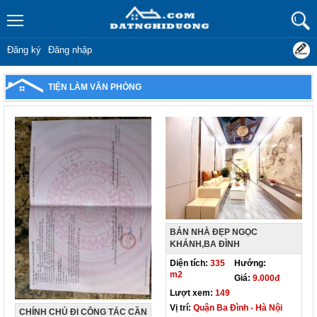
Đăng ký
Đăng nhập
TIỆN LÀM VĂN PHÒNG
BÁN NHÀ ĐẸP NGỌC
KHÁNH,BA ĐÌNH
Diện tích:
335
Hướng:
m2
Giá:
9.000đ
Lượt xem:
149
Vị trí:
Quận Ba Đình - Hà Nội
CHÍNH CHỦ ĐI CÔNG TÁC CẦN