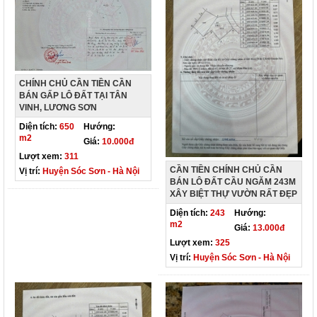
CHÍNH CHỦ CẦN TIỀN CẦN
BÁN GẤP LÔ ĐẤT TẠI TÂN
VINH, LƯƠNG SƠN
Diện tích:
650
Hướng:
m2
Giá:
10.000đ
Lượt xem:
311
CẦN TIỀN CHÍNH CHỦ CẦN
Vị trí:
Huyện Sóc Sơn - Hà Nội
BÁN LÔ ĐẤT CẦU NGĂM 243M
XÂY BIỆT THỰ VƯỜN RẤT ĐẸP
Diện tích:
243
Hướng:
m2
Giá:
13.000đ
Lượt xem:
325
Vị trí:
Huyện Sóc Sơn - Hà Nội