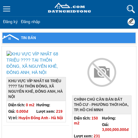
Đăng ký
Đăng nhập
TIN BÁN
KHU VỰC VÍP NHẤT 68 TRIỆU
???? TẠI THÔN ĐỒNG, XÃ
NGUYÊN KHÊ, ĐÔNG ANH, HÀ
NỘI
CHÍNH CHỦ CẦN BÁN ĐẤT
THỔ CƯ - PHƯỜNG THỚI HÒA,
Diện tích:
0 m2
Hướng:
TP. HỒ CHÍ MINH
Giá:
0.000đ
Lượt xem:
219
Vị trí:
Huyện Đông Anh - Hà Nội
Diện tích:
150
Hướng:
m2
Giá:
3,000,000.000đ
Lượt xem:
231