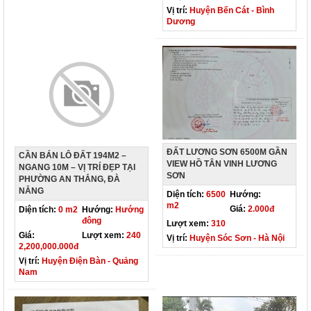
Vị trí:
Huyện Bến Cát - Bình
Dương
ĐẤT LƯƠNG SƠN 6500M GẦN
CẦN BÁN LÔ ĐẤT 194M2 –
VIEW HỒ TÂN VINH LƯƠNG
NGANG 10M – VỊ TRÍ ĐẸP TẠI
SƠN
PHƯỜNG AN THẮNG, ĐÀ
NẴNG
Diện tích:
6500
Hướng:
m2
Giá:
2.000đ
Diện tích:
0 m2
Hướng:
Hướng
đông
Lượt xem:
310
Giá:
Lượt xem:
240
Vị trí:
Huyện Sóc Sơn - Hà Nội
2,200,000.000đ
Vị trí:
Huyện Điện Bàn - Quảng
Nam