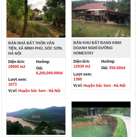
BÁN KHU ĐẤT ĐANG KINH
BÁN NHÀ ĐẤT THÔN VĂN
DOANH NGHỈ DƯỠNG
TIỆN, XÃ MINH PHÚ, SÓC SƠN,
HOMESTAY
HÀ NỘI
Diện tích:
Hướng:
Diện tích:
Hướng:
12930 m2
29000 m2
Giá:
550.000đ
Giá:
6,200,000.000đ
Lượt xem:
1380
Lượt xem:
1073
Vị trí:
Huyện Sóc Sơn - Hà Nội
Vị trí:
Huyện Sóc Sơn - Hà Nội