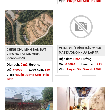
Vị trí:
Huyện Sóc Sơn - Hà Nội
CHÍNH CHỦ MÌNH BÁN 210M2
CHÍNH CHỦ MÌNH BÁN ĐẤT
MẶT ĐƯỜNG NHỰA LẬP TRÍ
VIEW HỒ TẠI TÂN VINH,
LƯƠNG SƠN
Diện tích:
0 m2
Hướng:
Giá:
0.000đ
Lượt xem:
215
Diện tích:
0 m2
Hướng:
Vị trí:
Huyện Sóc Sơn - Hà Nội
Giá:
0.000đ
Lượt xem:
336
Vị trí:
Huyện Lương Sơn - Hòa
Bình