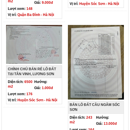
m2
Giá:
9.000đ
Vị trí:
Huyện Sóc Sơn - Hà Nội
Lượt xem:
148
Vị trí:
Quận Ba Đình - Hà Nội
CHÍNH CHỦ BÁN RẺ LÔ ĐẤT
TẠI TÂN VINH, LƯƠNG SƠN
Diện tích:
6500
Hướng:
m2
Giá:
1.000đ
Lượt xem:
176
Vị trí:
Huyện Sóc Sơn - Hà Nội
BÁN LÔ ĐẤT CẦU NGĂM SÓC
SƠN
Diện tích:
243
Hướng:
m2
Giá:
13.000đ
Lượt xem:
164