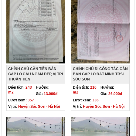
CHÍNH CHỦ CẦN TIỀN BÁN
CHÍNH CHỦ ĐI CÔNG TÁC CẦN
GẤP LÔ CẦU NGĂM ĐẸP, VỊ TRÍ
BÁN GẤP LÔ ĐẤT MINH TRSI
THUẬN TIỆN
SÓC SƠN
Diện tích:
243
Hướng:
Diện tích:
210
Hướng:
m2
m2
Giá:
13.000đ
Giá:
26.000đ
Lượt xem:
357
Lượt xem:
336
Vị trí:
Huyện Sóc Sơn - Hà Nội
Vị trí:
Huyện Sóc Sơn - Hà Nội