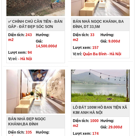
✅ CHÍNH CHỦ CẦN TIỀN - BÁN
BÁN NHÀ NGỌC KHÁNH, BA
GẤP - ĐẤT ĐẸP SÓC SƠN
ĐÌNH, DT 33,5M
Diện tích:
243
Hướng:
Diện tích:
33
Hướng:
m2
m2
Giá:
Giá:
9.000đ
14,500.000đ
Lượt xem:
157
Lượt xem:
94
Vị trí:
Quận Ba Đình - Hà Nội
Vị trí:
- Hà Nội
LÔ ĐÁT 100M HỒ BAN TIỆN XÃ
KIM ANH HÀ NỘI
BÁN NHÀ ĐẸP NGỌC
Diện tích:
1000
Hướng:
KHÁNH,BA ĐÌNH
m2
Giá:
29.000đ
Diện tích:
335
Hướng:
Lượt xem:
174