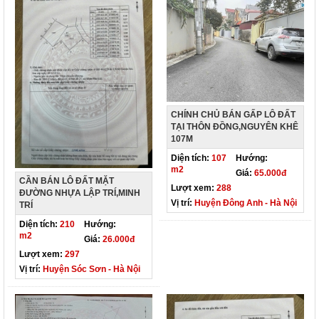
CHÍNH CHỦ BÁN GẤP LÔ ĐẤT
TẠI THÔN ĐỒNG,NGUYÊN KHÊ
107M
Diện tích:
107
Hướng:
m2
Giá:
65.000đ
CẦN BÁN LÔ ĐẤT MẶT
Lượt xem:
288
ĐƯỜNG NHỰA LẬP TRÍ,MINH
Vị trí:
Huyện Đông Anh - Hà Nội
TRÍ
Diện tích:
210
Hướng:
m2
Giá:
26.000đ
Lượt xem:
297
Vị trí:
Huyện Sóc Sơn - Hà Nội