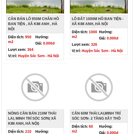
CẦN BÁN LÔ 950M CHÂN HỒ
LÔ ĐẤT 1000M HỒ BAN TIỆN -
BAN TIỆN , XÃ KIM ANH , HÀ
XÃ KIM ANH, HÀ NỘI
NỘI
Diện tích:
1000
Hướng:
m2
Diện tích:
950
Hướng:
Giá:
0.000đ
m2
Giá:
0.000đ
Lượt xem:
326
Lượt xem:
364
Vị trí:
Huyện Sóc Sơn - Hà Nội
Vị trí:
Huyện Sóc Sơn - Hà Nội
NÓNG CẦN BÁN 210M THÁI
CĂN 60M THÁI LAI,MINH TRÍ
LAI, MINH TRÍ SÓC SƠN( XÃ
SÓC SƠN- 2 TẦNG XÂY THÔ
KIM ANH, HÀ NỘI)
Diện tích:
60
Hướng:
m2
Diện tích:
210
Hướng:
Giá:
0.000đ