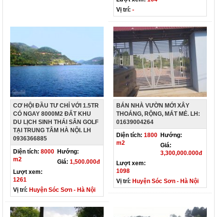
Vị trí:
-
CƠ HỘI ĐẦU TƯ CHỈ VỚI 1.5TR
BÁN NHÀ VƯỜN MỚI XÂY
CÓ NGAY 8000M2 ĐẤT KHU
THOÁNG, RỘNG, MÁT MẺ. LH:
DU LỊCH SINH THÁI SÂN GOLF
01639004264
TẠI TRUNG TÂM HÀ NỘI. LH
Diện tích:
1800
Hướng:
0936366885
m2
Giá:
Diện tích:
8000
Hướng:
3,300,000.000đ
m2
Giá:
1,500.000đ
Lượt xem:
1098
Lượt xem:
1261
Vị trí:
Huyện Sóc Sơn - Hà Nội
Vị trí:
Huyện Sóc Sơn - Hà Nội