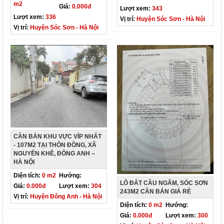
m2
Giá:
0.000đ
Lượt xem:
343
Lượt xem:
336
Vị trí:
Huyện Sóc Sơn - Hà Nội
Vị trí:
Huyện Sóc Sơn - Hà Nội
CẦN BÁN KHU VỰC VÍP NHẤT
- 107M2 TẠI THÔN ĐỒNG, XÃ
NGUYÊN KHÊ, ĐÔNG ANH –
HÀ NỘI
Diện tích:
0 m2
Hướng:
LÔ ĐẤT CẦU NGĂM, SÓC SƠN
Giá:
0.000đ
Lượt xem:
304
243M2 CẦN BÁN GIÁ RẺ
Vị trí:
Huyện Đông Anh - Hà Nội
Diện tích:
0 m2
Hướng:
Giá:
0.000đ
Lượt xem:
300