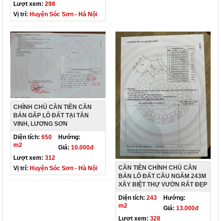
Lượt xem:
298
Vị trí:
Huyện Sóc Sơn - Hà Nội
CHÍNH CHỦ CẦN TIỀN CẦN
BÁN GẤP LÔ ĐẤT TẠI TÂN
VINH, LƯƠNG SƠN
Diện tích:
650
Hướng:
m2
Giá:
10.000đ
Lượt xem:
312
CẦN TIỀN CHÍNH CHỦ CẦN
Vị trí:
Huyện Sóc Sơn - Hà Nội
BÁN LÔ ĐẤT CẦU NGĂM 243M
XÂY BIỆT THỰ VƯỜN RẤT ĐẸP
Diện tích:
243
Hướng:
m2
Giá:
13.000đ
Lượt xem:
328