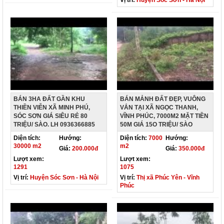
BÁN 3HA ĐẤT GẦN KHU
BÁN MẢNH ĐẤT ĐẸP, VUÔNG
THIỀN VIỄN XÃ MINH PHÚ,
VẮN TẠI XÃ NGỌC THANH,
SÓC SƠN GIÁ SIÊU RẺ 80
VĨNH PHÚC, 7000M2 MẶT TIỀN
TRIỆU/ SÀO. LH 0936366885
50M GIÁ 15O TRIỆU/ SÀO
Diện tích:
Hướng:
Diện tích:
7000
Hướng:
30000 m2
m2
Giá:
200.000đ
Giá:
350.000đ
Lượt xem:
Lượt xem:
1291
1075
Vị trí:
Huyện Sóc Sơn - Hà Nội
Vị trí:
Thị xã Phúc Yên - Vĩnh
Phúc