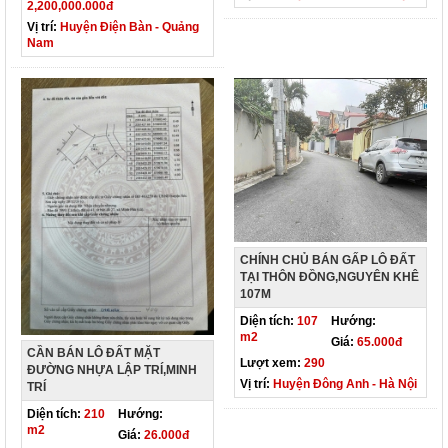
2,200,000.000đ
Vị trí:
Huyện Điện Bàn - Quảng
Nam
CHÍNH CHỦ BÁN GẤP LÔ ĐẤT
TẠI THÔN ĐỒNG,NGUYÊN KHÊ
107M
Diện tích:
107
Hướng:
m2
Giá:
65.000đ
CẦN BÁN LÔ ĐẤT MẶT
Lượt xem:
290
ĐƯỜNG NHỰA LẬP TRÍ,MINH
Vị trí:
Huyện Đông Anh - Hà Nội
TRÍ
Diện tích:
210
Hướng:
m2
Giá:
26.000đ