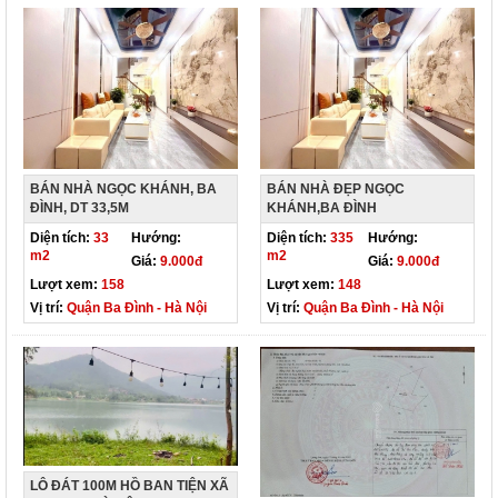
BÁN NHÀ NGỌC KHÁNH, BA
BÁN NHÀ ĐẸP NGỌC
ĐÌNH, DT 33,5M
KHÁNH,BA ĐÌNH
Diện tích:
33
Hướng:
Diện tích:
335
Hướng:
m2
m2
Giá:
9.000đ
Giá:
9.000đ
Lượt xem:
158
Lượt xem:
148
Vị trí:
Quận Ba Đình - Hà Nội
Vị trí:
Quận Ba Đình - Hà Nội
LÔ ĐÁT 100M HỒ BAN TIỆN XÃ