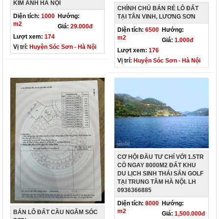
KIM ANH HÀ NỘI
CHÍNH CHỦ BÁN RẺ LÔ ĐẤT
Diện tích:
1000
Hướng:
TẠI TÂN VINH, LƯƠNG SƠN
m2
Giá:
29.000đ
Diện tích:
6500
Hướng:
Lượt xem:
174
m2
Giá:
1.000đ
Vị trí:
Huyện Sóc Sơn - Hà Nội
Lượt xem:
176
Vị trí:
Huyện Sóc Sơn - Hà Nội
CƠ HỘI ĐẦU TƯ CHỈ VỚI 1.5TR
CÓ NGAY 8000M2 ĐẤT KHU
DU LỊCH SINH THÁI SÂN GOLF
TẠI TRUNG TÂM HÀ NỘI. LH
0936366885
Diện tích:
8000
Hướng:
m2
BÁN LÔ ĐẤT CẦU NGĂM SÓC
Giá:
1,500.000đ