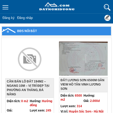
Đăng ký
Đăng nhập
BĐS NỔI BẬT
ĐẤT LƯƠNG SƠN 6500M GẦN
CẦN BÁN LÔ ĐẤT 194M2 –
VIEW HỒ TÂN VINH LƯƠNG
NGANG 10M – VỊ TRÍ ĐẸP TẠI
SƠN
PHƯỜNG AN THẮNG, ĐÀ
NẴNG
Diện tích:
6500
Hướng:
m2
Giá:
2.000đ
Diện tích:
0 m2
Hướng:
Hướng
đông
Lượt xem:
314
Giá:
Lượt xem:
245
Vị trí:
Huyện Sóc Sơn - Hà Nội