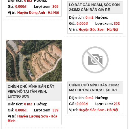
Diện tích:
0 m2
Hướng:
LÔ ĐẤT CẦU NGĂM, SÓC SƠN
Giá:
0.000đ
Lượt xem:
305
243M2 CẦN BÁN GIÁ RẺ
Vị trí:
Huyện Đông Anh - Hà Nội
Diện tích:
0 m2
Hướng:
Giá:
0.000đ
Lượt xem:
302
Vị trí:
Huyện Sóc Sơn - Hà Nội
CHÍNH CHỦ MÌNH BÁN 210M2
CHÍNH CHỦ MÌNH BÁN ĐẤT
MẶT ĐƯỜNG NHỰA LẬP TRÍ
VIEW HỒ TẠI TÂN VINH,
LƯƠNG SƠN
Diện tích:
0 m2
Hướng:
Giá:
0.000đ
Lượt xem:
215
Diện tích:
0 m2
Hướng:
Vị trí:
Huyện Sóc Sơn - Hà Nội
Giá:
0.000đ
Lượt xem:
339
Vị trí:
Huyện Lương Sơn - Hòa
Bình