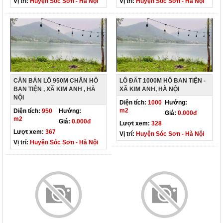
Vị trí:
Huyện Sóc Sơn - Hà Nội
Vị trí:
Huyện Sóc Sơn - Hà Nội
CẦN BÁN LÔ 950M CHÂN HỒ
LÔ ĐẤT 1000M HỒ BAN TIỆN -
BAN TIỆN , XÃ KIM ANH , HÀ
XÃ KIM ANH, HÀ NỘI
NỘI
Diện tích:
1000
Hướng:
m2
Diện tích:
950
Hướng:
Giá:
0.000đ
m2
Giá:
0.000đ
Lượt xem:
328
Lượt xem:
367
Vị trí:
Huyện Sóc Sơn - Hà Nội
Vị trí:
Huyện Sóc Sơn - Hà Nội