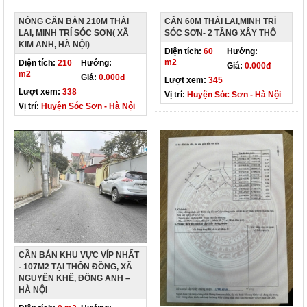
NÓNG CẦN BÁN 210M THÁI
CĂN 60M THÁI LAI,MINH TRÍ
LAI, MINH TRÍ SÓC SƠN( XÃ
SÓC SƠN- 2 TẦNG XÂY THÔ
KIM ANH, HÀ NỘI)
Diện tích:
60
Hướng:
m2
Diện tích:
210
Hướng:
Giá:
0.000đ
m2
Giá:
0.000đ
Lượt xem:
345
Lượt xem:
338
Vị trí:
Huyện Sóc Sơn - Hà Nội
Vị trí:
Huyện Sóc Sơn - Hà Nội
CẦN BÁN KHU VỰC VÍP NHẤT
- 107M2 TẠI THÔN ĐỒNG, XÃ
NGUYÊN KHÊ, ĐÔNG ANH –
HÀ NỘI