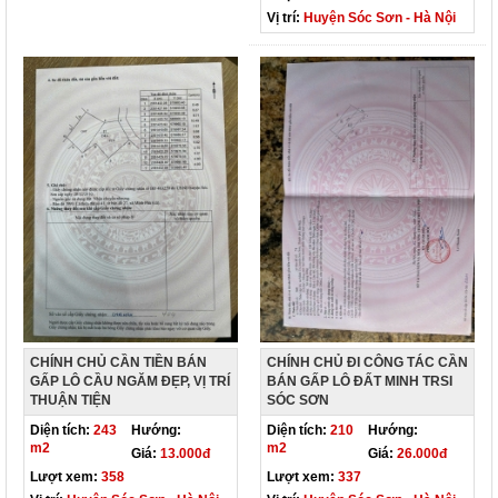
Vị trí:
Huyện Sóc Sơn - Hà Nội
CHÍNH CHỦ CẦN TIỀN BÁN
CHÍNH CHỦ ĐI CÔNG TÁC CẦN
GẤP LÔ CẦU NGĂM ĐẸP, VỊ TRÍ
BÁN GẤP LÔ ĐẤT MINH TRSI
THUẬN TIỆN
SÓC SƠN
Diện tích:
243
Hướng:
Diện tích:
210
Hướng:
m2
m2
Giá:
13.000đ
Giá:
26.000đ
Lượt xem:
358
Lượt xem:
337