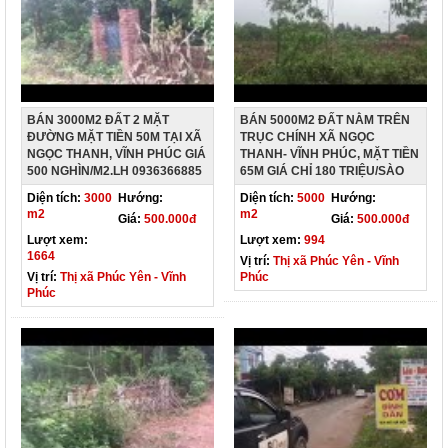
BÁN 3000M2 ĐẤT 2 MẶT
BÁN 5000M2 ĐẤT NẰM TRÊN
ĐƯỜNG MẶT TIỀN 50M TẠI XÃ
TRỤC CHÍNH XÃ NGỌC
NGỌC THANH, VĨNH PHÚC GIÁ
THANH- VĨNH PHÚC, MẶT TIỀN
500 NGHÌN/M2.LH 0936366885
65M GIÁ CHỈ 180 TRIỆU/SÀO
Diện tích:
3000
Hướng:
Diện tích:
5000
Hướng:
m2
m2
Giá:
500.000đ
Giá:
500.000đ
Lượt xem:
Lượt xem:
994
1664
Vị trí:
Thị xã Phúc Yên - Vĩnh
Vị trí:
Thị xã Phúc Yên - Vĩnh
Phúc
Phúc