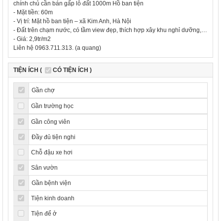
chính chủ cần bán gấp lô đất 1000m Hồ ban tiện
-
Mặt tiền: 60m
-
Vị trí: Mặt hồ ban tiện – xã Kim Anh, Hà Nội
-
Đất trên chạm nước, có tầm view đẹp, thích hợp xây khu nghỉ dưỡng,…
-
Giá: 2,9tr/m2
Liên hệ 0963.711.313. (a quang)
TIỆN ÍCH (
CÓ TIỆN ÍCH )
Gần chợ
Gần trường học
Gần công viên
Đầy đủ tiện nghi
Chỗ đậu xe hơi
Sân vườn
Gần bệnh viện
Tiện kinh doanh
Tiện để ở