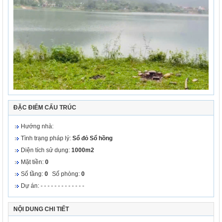
ĐẶC ĐIỂM CẤU TRÚC
Hướng nhà:
Tình trạng pháp lý:
Sổ đỏ
Sổ hồng
Diện tích sử dụng:
1000m2
Mặt tiền:
0
Số tầng:
0
Số phòng:
0
Dự án: - - - - - - - - - - - - -
NỘI DUNG CHI TIẾT