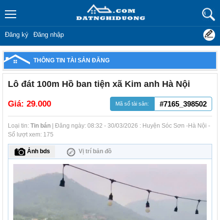
Đăng ký
Đăng nhập
THÔNG TIN TÀI SẢN ĐĂNG
Lô đát 100m Hồ ban tiện xã Kim anh Hà Nội
Giá:
29.000
#7165_398502
Mã số tài sản:
Loại tin:
Tin bán
| Đăng ngày: 08:32 - 30/03/2026 : Huyện Sóc Sơn -Hà Nội -
Số lượt xem: 175
Ảnh bds
Vị trí bản đồ