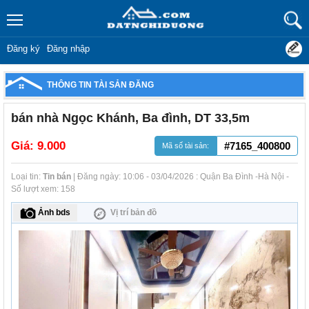
Đăng ký
Đăng nhập
THÔNG TIN TÀI SẢN ĐĂNG
bán nhà Ngọc Khánh, Ba đình, DT 33,5m
Giá:
9.000
#7165_400800
Mã số tài sản:
Loại tin:
Tin bán
| Đăng ngày: 10:06 - 03/04/2026 : Quận Ba Đình -Hà Nội -
Số lượt xem: 158
Ảnh bds
Vị trí bản đồ