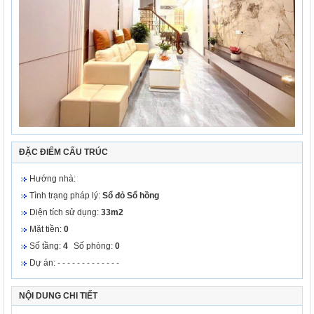
ĐẶC ĐIỂM CẤU TRÚC
Hướng nhà:
Tình trạng pháp lý:
Sổ đỏ
Sổ hồng
Diện tích sử dụng:
33m2
Mặt tiền:
0
Số tầng:
4
Số phòng:
0
Dự án: - - - - - - - - - - - - -
NỘI DUNG CHI TIẾT