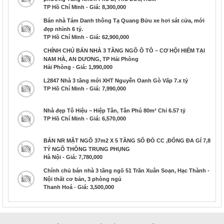
TP Hồ Chí Minh - Giá: 8,300,000
Bán nhà Tám Danh thông Tạ Quang Bửu xe hơi sát cửa, mới
đẹp nhỉnh 6 tỷ.
TP Hồ Chí Minh - Giá: 62,900,000
CHÍNH CHỦ BÁN NHÀ 3 TẦNG NGÕ Ô TÔ – CƠ HỘI HIẾM TẠI
NAM HÀ, AN DƯƠNG, TP Hải Phòng
Hải Phòng - Giá: 1,990,000
L2847 Nhà 3 tầng mới XHT Nguyễn Oanh Gò Vấp 7.x tỷ
TP Hồ Chí Minh - Giá: 7,990,000
Nhà đẹp Tô Hiệu – Hiệp Tân, Tân Phú 80m² Chỉ 6.57 tỷ
TP Hồ Chí Minh - Giá: 6,570,000
BÁN NR MẶT NGÕ 37m2 X 5 TẦNG SỔ ĐỎ CC ,ĐỐNG ĐA GÍ 7,8
TỶ NGÕ THÔNG TRUNG PHỤNG
Hà Nội - Giá: 7,780,000
Chính chủ bán nhà 3 tầng ngõ 51 Trần Xuân Soạn, Hạc Thành -
Nội thất cơ bản, 3 phòng ngủ
Thanh Hoá - Giá: 3,500,000