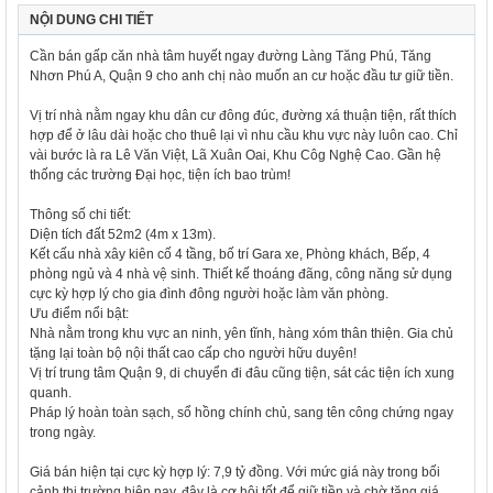
NỘI DUNG CHI TIẾT
Cần bán gấp căn nhà tâm huyết ngay đường Làng Tăng Phú, Tăng
Nhơn Phú A, Quận 9 cho anh chị nào muốn an cư hoặc đầu tư giữ tiền.
Vị trí nhà nằm ngay khu dân cư đông đúc, đường xá thuận tiện, rất thích
hợp để ở lâu dài hoặc cho thuê lại vì nhu cầu khu vực này luôn cao. Chỉ
vài bước là ra Lê Văn Việt, Lã Xuân Oai, Khu Côg Nghệ Cao. Gần hệ
thống các trường Đại học, tiện ích bao trùm!
Thông số chi tiết:
Diện tích đất 52m2 (4m x 13m).
Kết cấu nhà xây kiên cố 4 tầng, bố trí Gara xe, Phòng khách, Bếp, 4
phòng ngủ và 4 nhà vệ sinh. Thiết kế thoáng đãng, công năng sử dụng
cực kỳ hợp lý cho gia đình đông người hoặc làm văn phòng.
Ưu điểm nổi bật:
Nhà nằm trong khu vực an ninh, yên tĩnh, hàng xóm thân thiện. Gia chủ
tặng lại toàn bộ nội thất cao cấp cho người hữu duyên!
Vị trí trung tâm Quận 9, di chuyển đi đâu cũng tiện, sát các tiện ích xung
quanh.
Pháp lý hoàn toàn sạch, sổ hồng chính chủ, sang tên công chứng ngay
trong ngày.
Giá bán hiện tại cực kỳ hợp lý: 7,9 tỷ đồng. Với mức giá này trong bối
cảnh thị trường hiện nay, đây là cơ hội tốt để giữ tiền và chờ tăng giá.