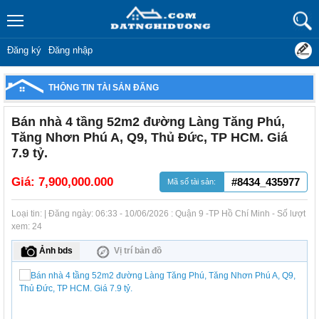
Đăng ký
Đăng nhập
THÔNG TIN TÀI SẢN ĐĂNG
Bán nhà 4 tầng 52m2 đường Làng Tăng Phú,
Tăng Nhơn Phú A, Q9, Thủ Đức, TP HCM. Giá
7.9 tỷ.
Giá:
7,900,000.000
#8434_435977
Mã số tài sản:
Loại tin: | Đăng ngày: 06:33 - 10/06/2026 : Quận 9 -TP Hồ Chí Minh - Số lượt
xem: 24
Ảnh bds
Vị trí bản đồ