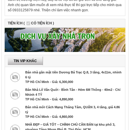
Anh chị quan tâm muốn đi xem nhà thực tế thì gọi trực tiếp cho mình qua
số 0933125879 nhé. Thiện chí làm việc nhanh gọn.
TIỆN ÍCH (
CÓ TIỆN ÍCH )
TIN VIP KHÁC
Bán nhà gần mặt tiền Dương Bá Trạc Q.8, 3 tầng, 4x11m, nhỉnh
6 tỷ
TP Hồ Chí Minh - Giá: 6,300,000
Bán Nhà Lê Văn Quới - Bình Tân - Hẻm 6M Thông - 40m2 - Chỉ
Nhỉnh 4 TỶ
TP Hồ Chí Minh - Giá: 4,890,000
Bán nhà mới Cách Mạng Tháng Tám, QUẬN 3, 4 tầng, giá 4.86
tỷ
TP Hồ Chí Minh - Giá: 4,860,000
NHÀ ĐẸP – GIÁ TỐT – CHÍNH CHỦ CẦN BÁN tại khu phố 3,
phường Tăng Nhơn Phú B, Thủ Đức, HCM