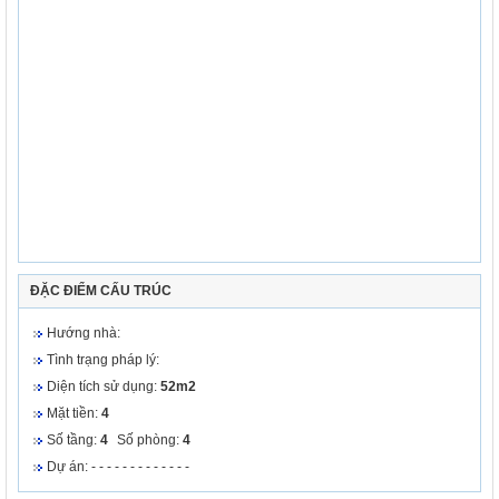
ĐẶC ĐIỂM CẤU TRÚC
Hướng nhà:
Tình trạng pháp lý:
Diện tích sử dụng:
52m2
Mặt tiền:
4
Số tầng:
4
Số phòng:
4
Dự án: - - - - - - - - - - - - -