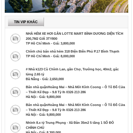
TIN VIP KHÁC
NHÀ HẺM XE HƠI GÂN LOTTE MART BÌNH DƯƠNG DIỆN TÍCH
200,7M2 GIÁ 3TY800
TP Hồ Chí Minh - Giá: 3,800,000
Chính chủ bán nhà hẻm 318 Điện Biên Phủ P.17 Bình Thạnh
TP Hồ Chí Minh - Giá: 8,000,000
# Nhà k123 Cù Chính Lan, gần Chợ, Trường học, 40m2, gác
lửng 2.65 tỷ
Đà Nẵng - Giá: 2,650,000
Bán nhà quậnHoàng Mai – Nhà Mới Kính Coong – Ô Tô Đỗ Cửa
– Thiết Kế Đẹp – 9.8 Tỷ lh 0326 213 286
Hà Nội - Giá: 9,800,000
Bán nhà quậnHoàng Mai – Nhà Mới Kính Coong – Ô Tô Đỗ Cửa
– Thiết Kế Đẹp – 9.8 Tỷ lh 0326 213 286
Hà Nội - Giá: 9,800,000
Nhỉnh 8.x tỷ Trung Phụng - Xã Đàn 35m2 5 tầng 1 SỔ ĐỎ
CHÍNH CHỦ
Hà Nội - Giá: 8,300,000