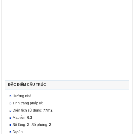
ĐẶC ĐIỂM CẤU TRÚC
Hướng nhà:
Tình trạng pháp lý:
Diện tích sử dụng:
77m2
Mặt tiền:
6.2
Số tầng:
2
Số phòng:
2
Dự án: - - - - - - - - - - - - -