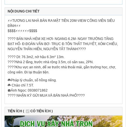
NỘI DUNG CHI TIẾT
⚡️⚡️TƯƠNG LAI NHÀ BÁN RA MẶT TIỀN 20M-VIEW CÔNG VIÊN SIÊU
ĐỈNH⚡️⚡️
$$$$⚡️⚡️⚡️⚡️⚡️⚡️$$$$
???? BÁN NHÀ HẺM XE HƠI- NGANG 6.2M- NGAY TRƯỜNG TĂNG
BẠT HỔ- Đ.ĐOÀN VĂN BƠ- TRỤC Đ.TÔN THẤT THUYẾT, XÓM CHIẾU,
NGUYỄN THẦN HIẾN, NGUYỄN TẤT THÀNH????
???? Dt: 76.3m2, nở hậu 6.3m* 13m.
????Nhà 2 tầng, trước nhà rộng 3.5m, có sân sau, 2PN.
????Khu vực an ninh, để xe trước nhà thoải mái, gần trường học, chợ,
công viên. Đi lại thuận tiện.
☘️Pháp lý chuẩn, sổ hồng riêng.
☘️ Chào chỉ 7.5T.
☎️Ánh Ngọc: 0938071862
???? NHẬN KÝ GỬI MUA VÀ BÁN NHÀ PHỐ????
TIỆN ÍCH (
CÓ TIỆN ÍCH )