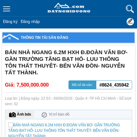
Đăng ký
Đăng nhập
THÔNG TIN TÀI SẢN ĐĂNG
BÁN NHÀ NGANG 6.2M HXH Đ.ĐOÀN VĂN BƠ-
GẦN TRƯỜNG TĂNG BẠT HỔ- LUU THÔNG
TÔN THẤT THUYÊT- BẾN VÂN ĐỒN- NGUYỄN
TẤT THÀNH.
Giá:
7,500,000.000
#8624_435942
Mã số tài sản:
Loại tin: | Đăng ngày: 22:53 - 09/06/2026 : Quận 4 -TP Hồ Chí Minh - Số lượt
xem: 32
Ảnh bds
Vị trí bản đồ