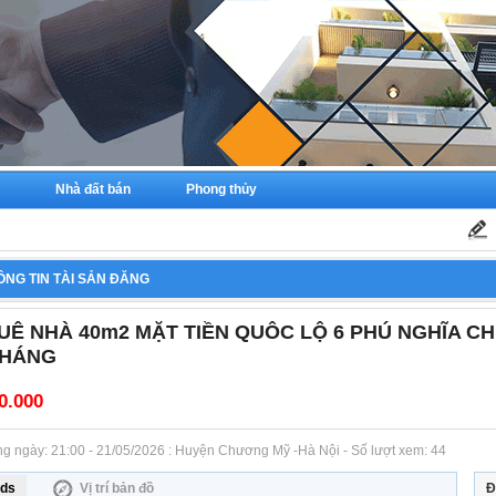
Nhà đất bán
Phong thủy
ÔNG TIN TÀI SẢN ĐĂNG
UÊ NHÀ 40m2 MẶT TIỀN QUÔC LỘ 6 PHÚ NGHĨA CH
THÁNG
0.000
Đăng ngày: 21:00 - 21/05/2026 : Huyện Chương Mỹ -Hà Nội - Số lượt xem: 44
ds
Vị trí bản đồ
Đ