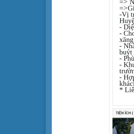
=> N
> 30 tỷ
Tiện để ở
=>Giá
Tiện làm văn phòng
-Vị 
Huyệ
Tiện cho sản xuất
- Di
Cho sinh viên thuê
- Ch
xăng
- Nhà
buýt
- Ph
- Kh
trườ
- Hợ
khách
* Li
TIỆN ÍCH (