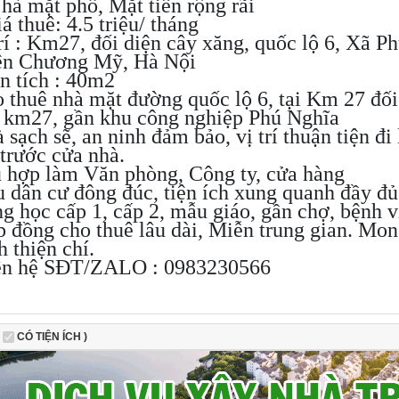
hà mặt phố, Mặt tiền rộng rãi
 thuê: 4.5 triệu/ tháng
trí : Km27, đối diện cây xăng, quốc lộ 6, Xã P
n Chương Mỹ, Hà Nội
ện tích : 40m2
o thuê nhà mặt đường quốc lộ 6, tại Km 27 đối
 km27, gần khu công nghiệp Phú Nghĩa
 sạch sẽ, an ninh đảm bảo, vị trí thuận tiện đi 
 trước cửa nhà.
ù hợp làm Văn phòng, Công ty, cửa hàng
u dân cư đông đúc, tiện ích xung quanh đầy đủ
ng học cấp 1, cấp 2, mẫu giáo, gần chợ, bệnh v
p đồng cho thuê lâu dài, Miễn trung gian. Mon
 thiện chí.
ên hệ SĐT/ZALO : 0983230566
CÓ TIỆN ÍCH )