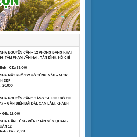
NHÀ NGUYÊN CĂN – 12 PHÒNG ĐANG KHAI
G TÂM PHẠM VĂN HAI , TÂN BÌNH, HỒ CHÍ
inh - Giá: 33,000
NHÀ MẶT PHỐ 372 HỒ TÙNG MẬU – VỊ TRÍ
H ĐẸP
: 20,000
NHÀ NGUYÊN CĂN 3 TẦNG TẠI KHU ĐÔ THỊ
Y – GẦN BIỂN BÃI DÀI, CAM LÂM, KHÁNH
 Giá: 19,000
 NHÀ GẦN CÔNG VIÊN PHẦN MỀM QUANG
UẬN 12
inh - Giá: 7,500