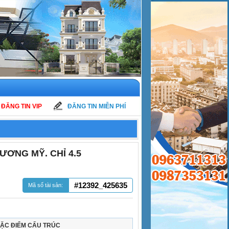
ĐĂNG TIN VIP
ĐĂNG TIN MIỄN PHÍ
ƯƠNG MỸ. CHỈ 4.5
#12392_425635
Mã số tài sản:
ẶC ĐIỂM CẤU TRÚC