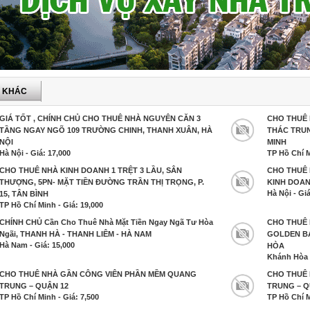
P KHÁC
GIÁ TỐT , CHÍNH CHỦ CHO THUÊ NHÀ NGUYÊN CĂN 3
CHO THUÊ 
TẦNG NGAY NGÕ 109 TRƯỜNG CHINH, THANH XUÂN, HÀ
THÁC TRUN
NỘI
MINH
Hà Nội - Giá: 17,000
TP Hồ Chí M
CHO THUÊ NHÀ KINH DOANH 1 TRỆT 3 LẦU, SÂN
CHO THUÊ 
THƯỢNG, 5PN- MẶT TIỀN ĐƯỜNG TRẦN THỊ TRỌNG, P.
KINH DOAN
Hà Nội - Giá
15, TÂN BÌNH
TP Hồ Chí Minh - Giá: 19,000
CHÍNH CHỦ Cần Cho Thuê Nhà Mặt Tiền Ngay Ngã Tư Hòa
CHO THUÊ 
Ngãi, THANH HÀ - THANH LIÊM - HÀ NAM
GOLDEN BA
Hà Nam - Giá: 15,000
HÒA
Khánh Hòa -
CHO THUÊ NHÀ GẦN CÔNG VIÊN PHẦN MỀM QUANG
CHO THUÊ
TRUNG – QUẬN 12
TRUNG – Q
TP Hồ Chí Minh - Giá: 7,500
TP Hồ Chí M