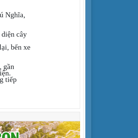
hú Nghĩa,
 diện cây
lại, bến xe
, gần
iện.
g tiếp