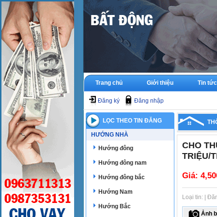
Trang chủ
Giới thiệu
Tin tức
Đăng ký
Đăng nhập
LỌC THEO TIN ĐĂNG
TH
HƯỚNG NHÀ
CHO TH
Hướng đông
TRIỆU/
Hướng đông nam
Giá:
4,50
Hướng đông bắc
Hướng Nam
Loại tin: | 
Hướng Bắc
Ảnh b