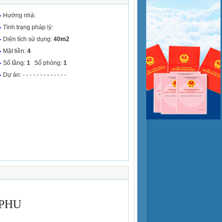
Hướng nhà:
Tình trạng pháp lý:
Diện tích sử dụng:
40m2
Mặt tiền:
4
Số tầng:
1
Số phòng:
1
Dự án: - - - - - - - - - - - - -
 PHÚ