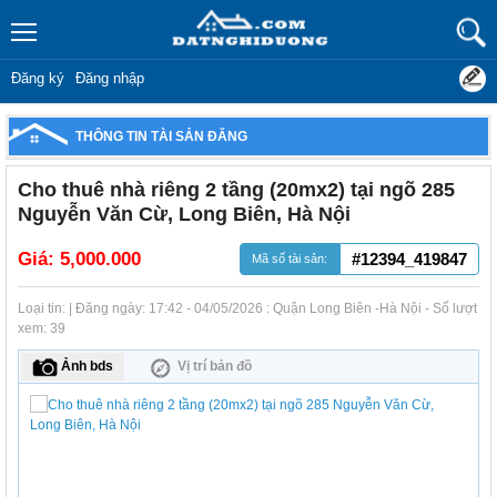
Đăng ký
Đăng nhập
THÔNG TIN TÀI SẢN ĐĂNG
Cho thuê nhà riêng 2 tầng (20mx2) tại ngõ 285
Nguyễn Văn Cừ, Long Biên, Hà Nội
Giá:
5,000.000
#12394_419847
Mã số tài sản:
Loại tin: | Đăng ngày: 17:42 - 04/05/2026 : Quận Long Biên -Hà Nội - Số lượt
xem: 39
Ảnh bds
Vị trí bản đồ