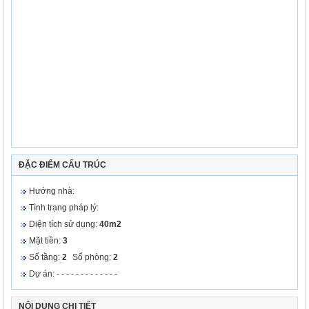
ĐẶC ĐIỂM CẤU TRÚC
Hướng nhà:
Tình trạng pháp lý:
Diện tích sử dụng:
40m2
Mặt tiền:
3
Số tầng:
2
Số phòng:
2
Dự án: - - - - - - - - - - - - -
NỘI DUNG CHI TIẾT