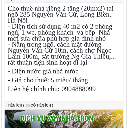
Cho thuê nhà riêng 2 tầng (20mx2) tại
ngõ 285 Nguyễn Văn Cừ, Long Biên,
Hà Nội
- Diện tích sử dụng 40 m2 có 2 phòng
ngủ, 1 wc, phòng khách và bếp. Nhà
mới sửa chữa phù hợp gia đình nhỏ
- Nằm trong ngõ, cách mặt đường
Nguyễn Văn Cừ 10m, cách chợ Ngọc
Lâm 100m, sát trường Ng Gia Thiều,...
rất thuận tiện sinh hoạt đi lại
- Điện nước giá nhà nước
- Giá cho thuê: 5 triệu/ tháng
Liên hệ chính chủ: 0904888099
TIỆN ÍCH (
CÓ TIỆN ÍCH )