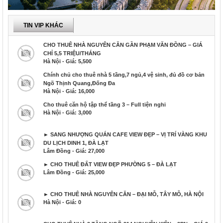
TIN VIP KHÁC
CHO THUÊ NHÀ NGUYÊN CĂN GẦN PHẠM VĂN ĐỒNG – GIÁ
CHỈ 5,5 TRIỆU/THÁNG
Hà Nội - Giá: 5,500
Chính chủ cho thuê nhà 5 tầng,7 ngủ,4 vệ sinh, đủ đồ cơ bản
Ngõ Thịnh Quang,Đống Đa
Hà Nội - Giá: 16,000
Cho thuê căn hộ tập thể tầng 3 – Full tiện nghi
Hà Nội - Giá: 3,000
► SANG NHƯỢNG QUÁN CAFE VIEW ĐẸP – VỊ TRÍ VÀNG KHU
DU LỊCH DINH 1, ĐÀ LẠT
Lâm Đồng - Giá: 27,000
► CHO THUÊ ĐẤT VIEW ĐẸP PHƯỜNG 5 – ĐÀ LẠT
Lâm Đồng - Giá: 25,000
► CHO THUÊ NHÀ NGUYÊN CĂN – ĐẠI MỖ, TÂY MỖ, HÀ NỘI
Hà Nội - Giá: 0