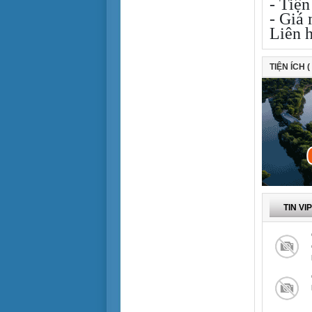
- Tiện
> 30 tỷ
Tiện để ở
- Giá
Tiện làm văn phòng
Liên 
Tiện cho sản xuất
TIỆN ÍCH (
Cho sinh viên thuê
TIN VI