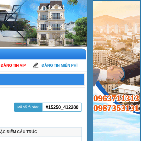
ĐĂNG TIN VIP
ĐĂNG TIN MIỄN PHÍ
#15250_412280
Mã số tài sản:
ẶC ĐIỂM CẤU TRÚC