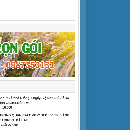
ho thuê nhà 5 tầng,7 ngủ,4 vệ sinh, đủ đồ cơ
ịnh Quang,Đống Đa
: 16,000
ƯỢNG QUÁN CAFE VIEW ĐẸP – VỊ TRÍ VÀNG
H DINH 1, ĐÀ LẠT
Giá: 27,000