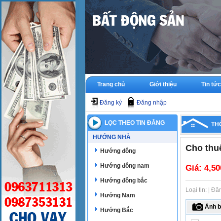
Trang chủ
Giới thiệu
Tin tức
Đăng ký
Đăng nhập
LỌC THEO TIN ĐĂNG
TH
HƯỚNG NHÀ
Cho thu
Hướng đông
Hướng đông nam
Giá:
4,50
Hướng đông bắc
Loại tin: | Đ
Hướng Nam
Ảnh b
Hướng Bắc