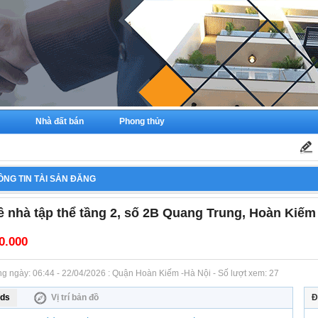
Nhà đất bán
Phong thủy
ÔNG TIN TÀI SẢN ĐĂNG
ê nhà tập thể tầng 2, số 2B Quang Trung, Hoàn Kiếm
0.000
ăng ngày: 06:44 - 22/04/2026 : Quận Hoàn Kiếm -Hà Nội - Số lượt xem: 27
ds
Vị trí bản đồ
Đ