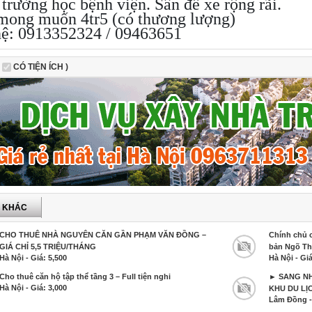
 trường học bệnh viện. Sân để xe rộng rãi.
 mong muốn 4tr5 (có thương lượng)
hệ: 0913352324 / 09463651
CÓ TIỆN ÍCH )
P KHÁC
CHO THUÊ NHÀ NGUYÊN CĂN GẦN PHẠM VĂN ĐỒNG –
Chính chủ c
GIÁ CHỈ 5,5 TRIỆU/THÁNG
bản Ngõ Th
Hà Nội - Giá: 5,500
Hà Nội - Giá
Cho thuê căn hộ tập thể tầng 3 – Full tiện nghi
► SANG NH
Hà Nội - Giá: 3,000
KHU DU LỊC
Lâm Đồng - 