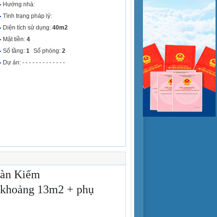
Hướng nhà:
Tình trạng pháp lý:
Diện tích sử dụng:
40m2
Mặt tiền:
4
Số tầng:
1
Số phòng:
2
Dự án: - - - - - - - - - - - - -
oàn Kiếm
ch khoảng 13m2 + phụ