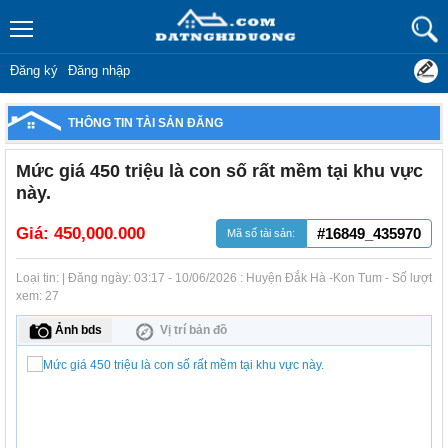
Đăng ký
Đăng nhập
THÔNG TIN TÀI SẢN ĐĂNG
Mức giá 450 triệu là con số rất mềm tại khu vực
này.
Giá:
450,000.000
#16849_435970
Mã số tài sản:
Loại tin: | Đăng ngày: 03:17 - 10/06/2026 : Huyện Đắk Hà -Kon Tum - Số lượt
xem: 27
Ảnh bds
Vị trí bản đồ