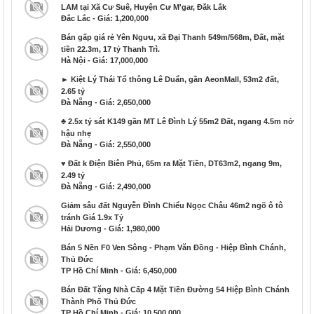
LAM tại Xã Cư Suê, Huyện Cư M'gar, Đắk Lắk
Đắc Lắc - Giá: 1,200,000
Bán gấp giá rẻ Yên Ngưu, xã Đại Thanh 549m/568m, Đất, mặt
tiền 22.3m, 17 tỷ Thanh Trì.
Hà Nội - Giá: 17,000,000
► Kiệt Lý Thái Tổ thông Lê Duẩn, gần AeonMall, 53m2 đất,
2.65 tỷ
Đà Nẵng - Giá: 2,650,000
♣ 2.5x tỷ sát K149 gần MT Lê Đình Lý 55m2 Đất, ngang 4.5m nở
hậu nhẹ
Đà Nẵng - Giá: 2,550,000
♥ Đất k Điện Biên Phủ, 65m ra Mặt Tiền, DT63m2, ngang 9m,
2.49 tỷ
Đà Nẵng - Giá: 2,490,000
Giảm sâu đất Nguyễn Đình Chiểu Ngọc Châu 46m2 ngõ ô tô
tránh Giá 1.9x Tỷ
Hải Dương - Giá: 1,980,000
Bán 5 Nền F0 Ven Sông - Phạm Văn Đồng - Hiệp Bình Chánh,
Thủ Đức
TP Hồ Chí Minh - Giá: 6,450,000
Bán Đất Tặng Nhà Cấp 4 Mặt Tiền Đường 54 Hiệp Bình Chánh
Thành Phố Thủ Đức
TP Hồ Chí Minh - Giá: 10,500,000