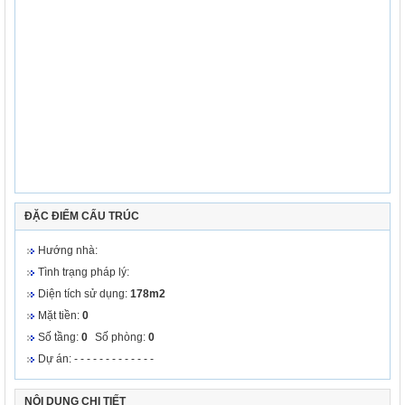
ĐẶC ĐIỂM CẤU TRÚC
Hướng nhà:
Tình trạng pháp lý:
Diện tích sử dụng:
178m2
Mặt tiền:
0
Số tầng:
0
Số phòng:
0
Dự án: - - - - - - - - - - - - -
NỘI DUNG CHI TIẾT