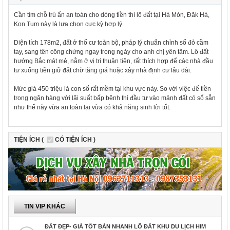
Cần tìm chỗ trú ẩn an toàn cho dòng tiền thì lô đất tại Hà Mòn, Đăk Hà,
Kon Tum này là lựa chọn cực kỳ hợp lý.
Diện tích 178m2, đất ở thổ cư toàn bộ, pháp lý chuẩn chỉnh sổ đỏ cầm
tay, sang tên công chứng ngay trong ngày cho anh chị yên tâm. Lô đất
hướng Bắc mát mẻ, nằm ở vị trí thuận tiện, rất thích hợp để các nhà đầu
tư xuống tiền giữ đất chờ tăng giá hoặc xây nhà định cư lâu dài.
Mức giá 450 triệu là con số rất mềm tại khu vực này. So với việc để tiền
trong ngân hàng với lãi suất bấp bênh thì đầu tư vào mảnh đất có sổ sẵn
như thế này vừa an toàn lại vừa có khả năng sinh lời tốt.
TIỆN ÍCH (
CÓ TIỆN ÍCH )
TIN VIP KHÁC
ĐẤT ĐẸP- GIÁ TỐT BÁN NHANH LÔ ĐẤT KHU DU LỊCH HIM